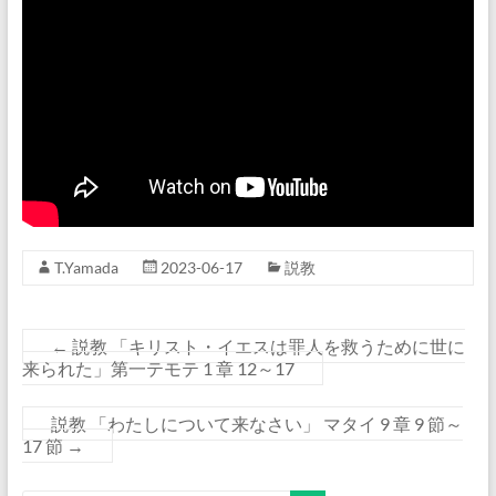
T.Yamada
2023-06-17
説教
←
説教 「キリスト・イエスは罪人を救うために世に
来られた」第一テモテ 1 章 12～17
説教 「わたしについて来なさい」 マタイ 9 章 9 節～
17 節
→