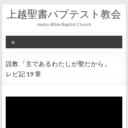
コ
上越聖書バプテスト教会
ン
テ
ン
Joetsu Bible Baptist Church
ツ
へ
ス
メ
キ
ニ
ッ
ュ
プ
ー
説教 「主であるわたしが聖だから」
レビ記 19 章