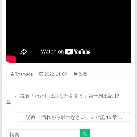
T.Yamada
2022-11-09
説教
←
説教「わたしはあなたを養う」第一列王記 17
章
説教 「汚れから離れなさい」レビ記 15 章
→