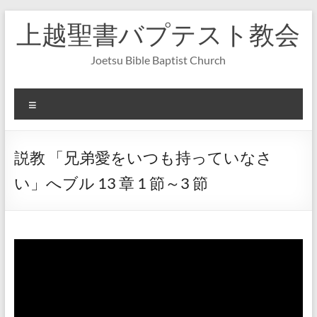
コ
上越聖書バプテスト教会
ン
テ
ン
Joetsu Bible Baptist Church
ツ
へ
ス
メ
キ
ニ
ッ
ュ
プ
ー
説教 「兄弟愛をいつも持っていなさ
い」へブル 13 章 1 節～3 節