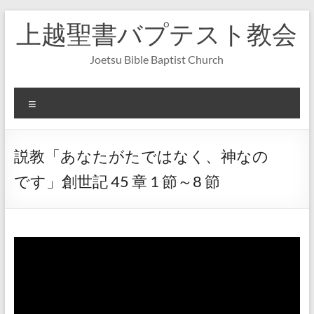
コ
上越聖書バプテスト教会
ン
テ
ン
Joetsu Bible Baptist Church
ツ
へ
ス
メ
キ
ニ
ッ
ュ
プ
ー
説教「あなたがたではなく、神なの
です」創世記 45 章 1 節～8 節