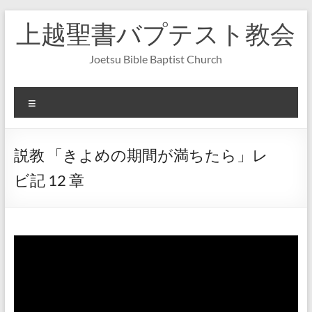
コ
上越聖書バプテスト教会
ン
テ
ン
Joetsu Bible Baptist Church
ツ
へ
ス
メ
キ
ニ
ッ
ュ
プ
ー
説教 「きよめの期間が満ちたら」レ
ビ記 12 章