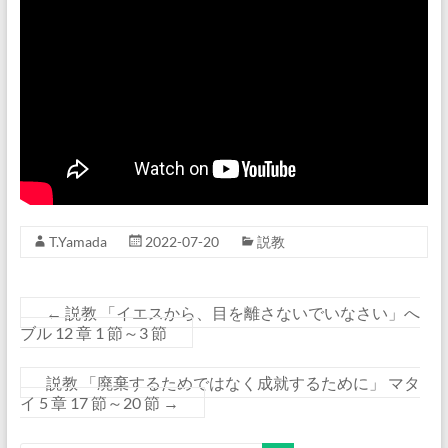
T.Yamada
2022-07-20
説教
←
説教 「イエスから、目を離さないでいなさい」へ
ブル 12 章 1 節～3 節
説教 「廃棄するためではなく成就するために」 マタ
イ 5 章 17 節～20 節
→