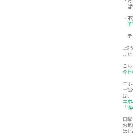
・月
ば
・不
子
ティ
上記
また
こち
今日
エホ
一協
は、
エホ
「魂
日曜
お気
はじ