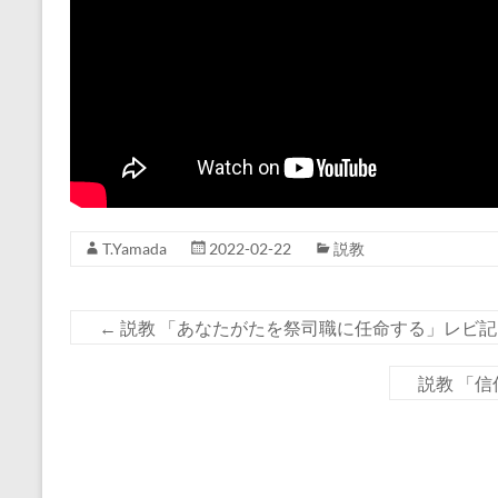
T.Yamada
2022-02-22
説教
←
説教 「あなたがたを祭司職に任命する」レビ記 
説教 「信