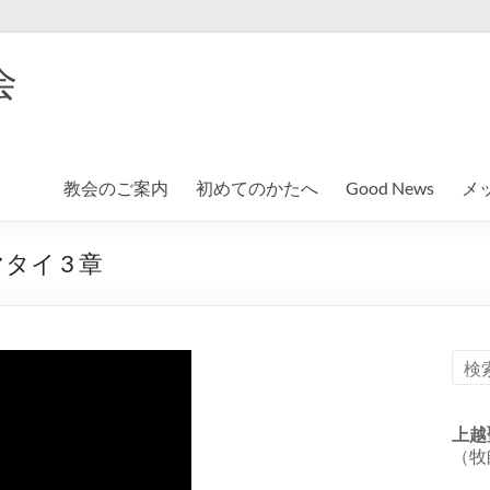
会
教会のご案内
初めてのかたへ
Good News
メ
イ 3 章
上越
（牧