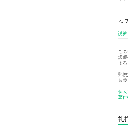
カ
説教
この
訳聖
よる
郵便振
名義
個人
著作
礼