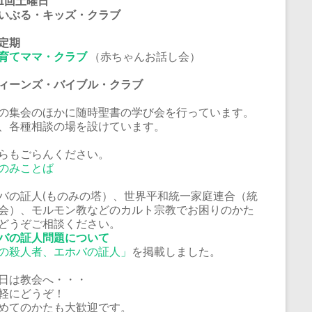
1回土曜日
いぶる・キッズ・クラブ
定期
育てママ・クラブ
（赤ちゃんお話し会）
ーンズ・バイブル・クラブ
の集会のほかに随時聖書の学び会を行っています。
、各種相談の場を設けています。
らもごらんください。
のみことば
バの証人(ものみの塔）、世界平和統一家庭連合（統
会）、モルモン教などのカルト宗教でお困りのかた
どうぞご相談ください。
バの証人問題について
の殺人者、エホバの証人」
を掲載しました。
日は教会へ・・・
軽にどうぞ！
めてのかたも大歓迎です。