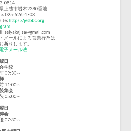
3-0814
県上越市岩木2380番地
e: 025-526-4703
ite:
https://jetbbc.org
agram
il: seiyakajisa@gmail.com
・メールによる営業行為は
お断りします。
電子メール法
曜日
会学校
 09:30～
拝
 11:00～
後集会
 05:00～
曜日
祷会
 07:30～