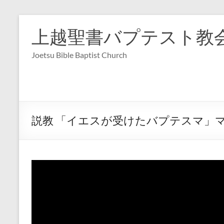
コ
ン
上越聖書バプテスト教
テ
ン
Joetsu Bible Baptist Church
ツ
へ
ス
キ
ッ
プ
説教 「イエスが受けたバプテスマ」マタ