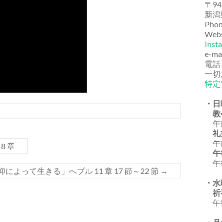
〒94
新潟
Phon
Webs
Inst
e-ma
電話
一切
特定
・日
教
午前
礼
午前
8 章
午
午後
仰によって生きる」へブル 11 章 17 節～22 節
→
・水
祈
午後