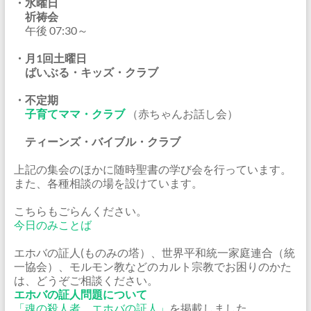
・水曜日
祈祷会
午後 07:30～
・月1回土曜日
ばいぶる・キッズ・クラブ
・不定期
子育てママ・クラブ
（赤ちゃんお話し会）
ティーンズ・バイブル・クラブ
上記の集会のほかに随時聖書の学び会を行っています。
また、各種相談の場を設けています。
こちらもごらんください。
今日のみことば
エホバの証人(ものみの塔）、世界平和統一家庭連合（統
一協会）、モルモン教などのカルト宗教でお困りのかた
は、どうぞご相談ください。
エホバの証人問題について
「魂の殺人者、エホバの証人」
を掲載しました。