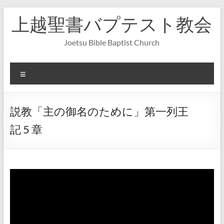
コ
上越聖書バプテスト教会
ン
テ
ン
Joetsu Bible Baptist Church
ツ
へ
ス
メ
キ
ニ
ッ
ュ
プ
ー
説教「主の御名のために」第一列王
記 5 章