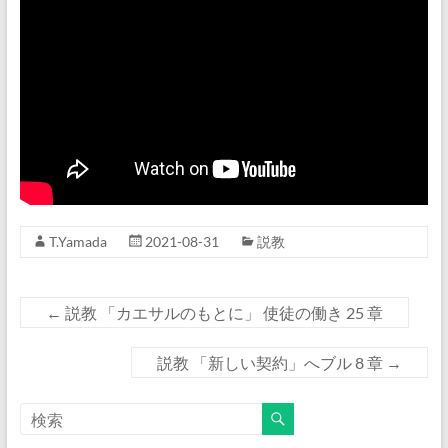
T.Yamada
2021-08-31
説教
←
説教 「カエサルのもとに」 使徒の働き 25 章
説教 「新しい契約」へブル 8 章
→