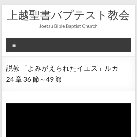
コ
上越聖書バプテスト教会
ン
テ
ン
Joetsu Bible Baptist Church
ツ
へ
ス
メ
キ
ニ
ッ
ュ
プ
ー
説教 「よみがえられたイエス」ルカ
24 章 36 節～49 節