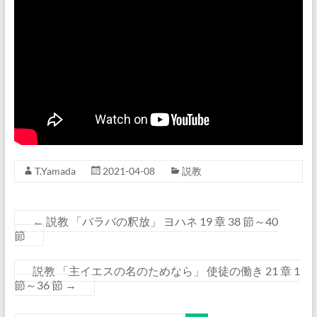
T.Yamada
2021-04-08
説教
←
説教 「バラバの釈放」 ヨハネ 19 章 38 節～40
節
説教 「主イエスの名のためなら」 使徒の働き 21 章 1
節～36 節
→