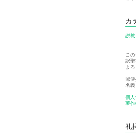
カ
説教
この
訳聖
よる
郵便振
名義
個人
著作
礼