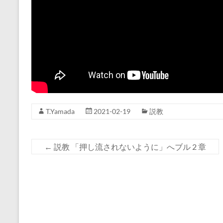
T.Yamada
2021-02-19
説教
←
説教 「押し流されないように」へブル 2 章