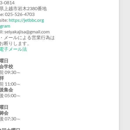
3-0814
県上越市岩木2380番地
e: 025-526-4703
ite:
https://jetbbc.org
agram
il: seiyakajisa@gmail.com
・メールによる営業行為は
お断りします。
電子メール法
曜日
会学校
 09:30～
拝
 11:00～
後集会
 05:00～
曜日
祷会
 07:30～