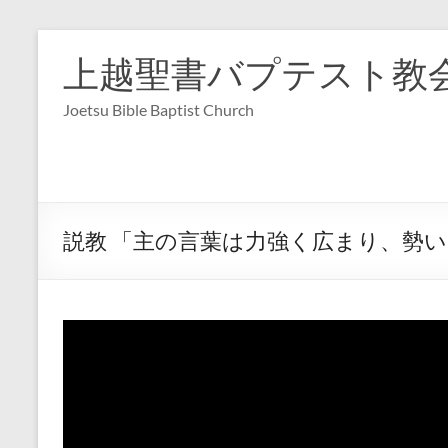
コ
ン
上越聖書バプテスト教
テ
ン
Joetsu Bible Baptist Church
ツ
へ
ス
キ
ッ
プ
説教 「主の言葉は力強く広まり、勢いを