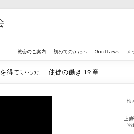
会
教会のご案内
初めてのかたへ
Good News
メ
得ていった」 使徒の働き 19 章
上越
（牧