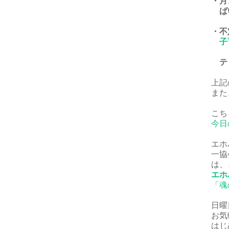
・月
ば
・不
子
ティ
上記
また
こち
今日
エホ
一協
は、
エホ
「魂
日曜
お気
はじ