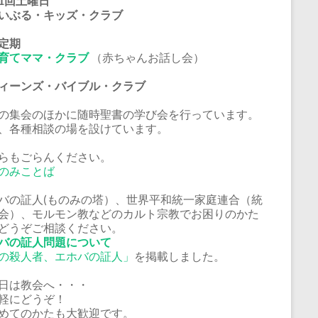
1回土曜日
いぶる・キッズ・クラブ
定期
育てママ・クラブ
（赤ちゃんお話し会）
ーンズ・バイブル・クラブ
の集会のほかに随時聖書の学び会を行っています。
、各種相談の場を設けています。
らもごらんください。
のみことば
バの証人(ものみの塔）、世界平和統一家庭連合（統
会）、モルモン教などのカルト宗教でお困りのかた
どうぞご相談ください。
バの証人問題について
の殺人者、エホバの証人」
を掲載しました。
日は教会へ・・・
軽にどうぞ！
めてのかたも大歓迎です。