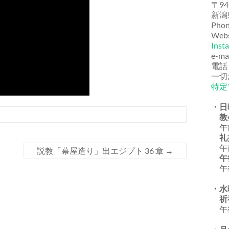
〒94
新潟
Phon
Webs
Inst
e-ma
電話
一切
特定
・日
教
午前
礼
午前
説教「幕屋造り」出エジプト 36 章
→
午
午後
・水
祈
午後