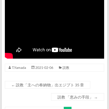
T.Yamada
2021-02-06
説教
←
説教「主への奉納物」出エジプト 35 章
説教 「恵みの手段」
→