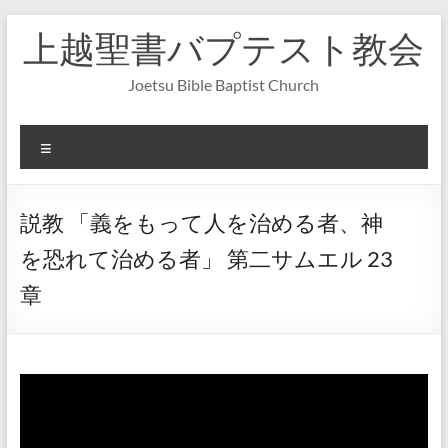
コ
上越聖書バプテスト教会
ン
テ
ン
Joetsu Bible Baptist Church
ツ
へ
ス
メ
キ
ニ
ッ
ュ
プ
ー
説教 「義をもって人を治める者、神
を恐れて治める者」 第二サムエル 23
章