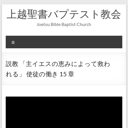
コ
上越聖書バプテスト教会
ン
テ
ン
Joetsu Bible Baptist Church
ツ
へ
ス
メ
キ
ニ
ッ
ュ
プ
ー
説教 「主イエスの恵みによって救わ
れる」 使徒の働き 15 章