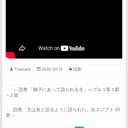
T.Yamada
2020-10-15
説教
←
説教 「御子にあって語られる主」へブル 1 章 1 節
～2 節
説教「主は友と語るように語られた」出エジプト 33
章
→