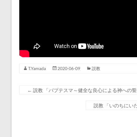
T.Yamada
2020-06-09
説教
←
説教 「バプテスマ～健全な良心による神への誓約～」
説教 「いのちにいた