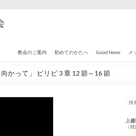
会
教会のご案内
初めてのかたへ
Good News
メ
て」 ピリピ 3 章 12 節～16 節
上越
（牧