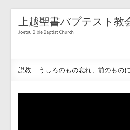
コ
ン
上越聖書バプテスト教
テ
ン
Joetsu Bible Baptist Church
ツ
へ
ス
キ
ッ
プ
説教 「うしろのもの忘れ、前のものに向かっ