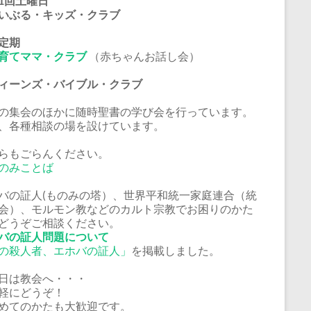
1回土曜日
いぶる・キッズ・クラブ
定期
育てママ・クラブ
（赤ちゃんお話し会）
ーンズ・バイブル・クラブ
の集会のほかに随時聖書の学び会を行っています。
、各種相談の場を設けています。
らもごらんください。
のみことば
バの証人(ものみの塔）、世界平和統一家庭連合（統
会）、モルモン教などのカルト宗教でお困りのかた
どうぞご相談ください。
バの証人問題について
の殺人者、エホバの証人」
を掲載しました。
日は教会へ・・・
軽にどうぞ！
めてのかたも大歓迎です。