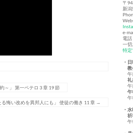
〒94
新潟
Phon
Webs
Inst
e-ma
電話
一切
特定
・日
教
午前
礼
午前
 第一ペテロ 3 章 19 節
午
午後
る悔い改めを異邦人にも」 使徒の働き 11 章
→
・水
祈
午後