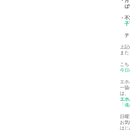
・月
ば
・不
子
ティ
上記
また
こち
今日
エホ
一協
は、
エホ
「魂
日曜
お気
はじ