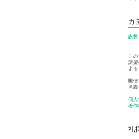
カ
説教
この
訳聖
よる
郵便振
名義
個人
著作
礼