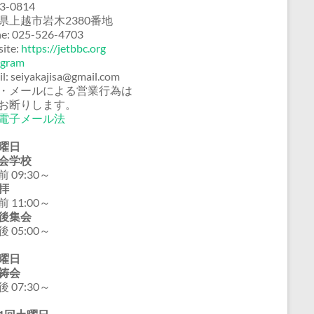
3-0814
県上越市岩木2380番地
e: 025-526-4703
ite:
https://jetbbc.org
agram
il: seiyakajisa@gmail.com
・メールによる営業行為は
お断りします。
電子メール法
曜日
会学校
 09:30～
拝
 11:00～
後集会
 05:00～
曜日
祷会
 07:30～