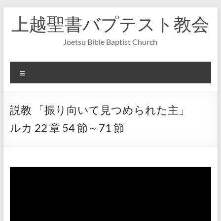
コ
上越聖書バプテスト教会
ン
テ
ン
Joetsu Bible Baptist Church
ツ
へ
ス
メ
キ
ニ
ッ
ュ
プ
ー
説教 「振り向いて見つめられた主」
ルカ 22 章 54 節～71 節