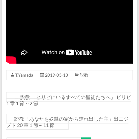
T.Yamada
2019-03-13
説教
←
説教 「ピリピにいるすべての聖徒たちへ」 ピリピ
1 章 1 節～2 節
説教「あなたを奴隷の家から連れ出した主」出エジ
プト 20 章 1 節～11 節
→