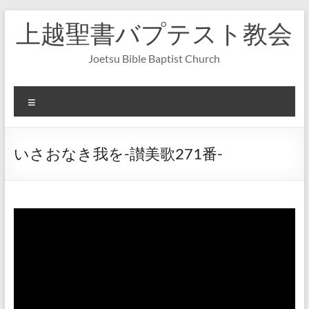
コ
上越聖書バプテスト教会
ン
テ
ン
Joetsu Bible Baptist Church
ツ
へ
ス
メ
キ
ニ
ッ
ュ
プ
ー
いさおなき我を-讃美歌271番-