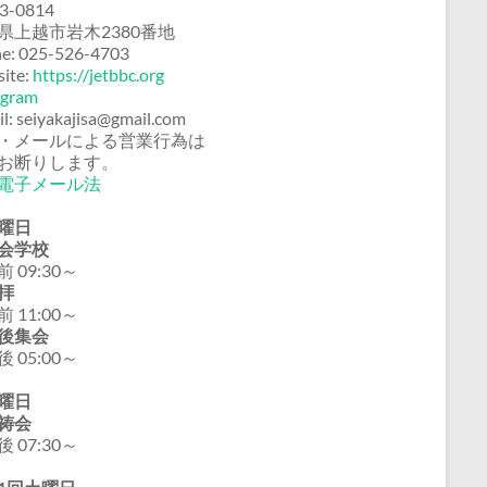
3-0814
県上越市岩木2380番地
e: 025-526-4703
ite:
https://jetbbc.org
agram
il: seiyakajisa@gmail.com
・メールによる営業行為は
お断りします。
電子メール法
曜日
会学校
 09:30～
拝
 11:00～
後集会
 05:00～
曜日
祷会
 07:30～