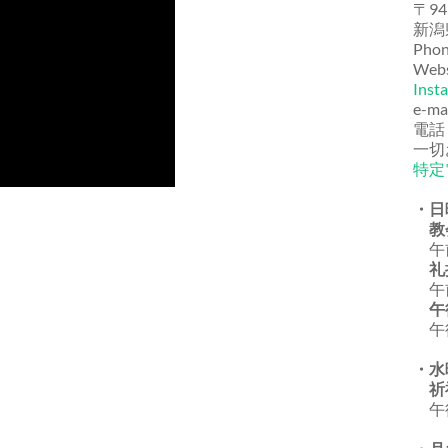
〒94
新潟
Phon
Webs
Inst
e-ma
電話
一切
特定
・日
教
午前
礼
午前
午
午後
・水
祈
午後