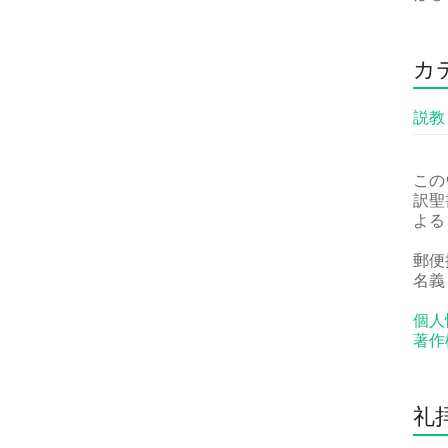
カ
説教
この
訳聖
よる
郵便振
名義
個人
著作
礼