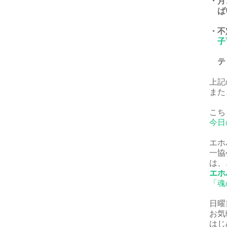
・月
ば
・不
子
ティ
上記
また
こち
今日
エホ
一協
は、
エホ
「魂
日曜
お気
はじ