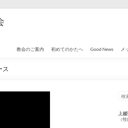
会
教会のご案内
初めてのかたへ
Good News
メ
ース
上越
（牧