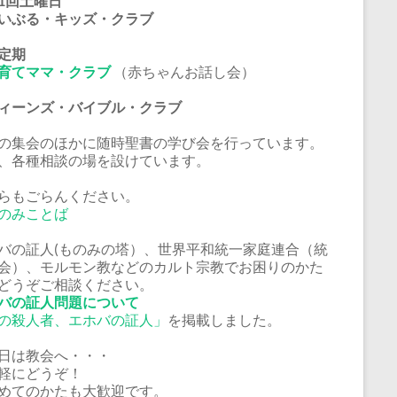
1回土曜日
いぶる・キッズ・クラブ
定期
育てママ・クラブ
（赤ちゃんお話し会）
ーンズ・バイブル・クラブ
の集会のほかに随時聖書の学び会を行っています。
、各種相談の場を設けています。
らもごらんください。
のみことば
バの証人(ものみの塔）、世界平和統一家庭連合（統
会）、モルモン教などのカルト宗教でお困りのかた
どうぞご相談ください。
バの証人問題について
の殺人者、エホバの証人」
を掲載しました。
日は教会へ・・・
軽にどうぞ！
めてのかたも大歓迎です。