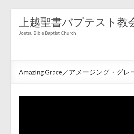
コ
ン
上越聖書バプテスト教
テ
ン
Joetsu Bible Baptist Church
ツ
へ
ス
キ
ッ
プ
Amazing Grace／アメージング・グレ