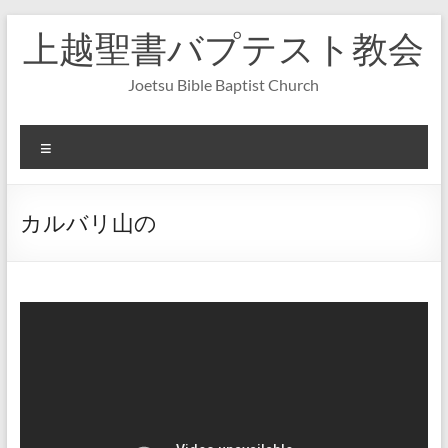
コ
上越聖書バプテスト教会
ン
テ
ン
Joetsu Bible Baptist Church
ツ
へ
ス
メ
キ
ニ
ッ
ュ
プ
ー
カルバリ山の