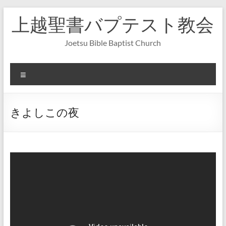
コ
上越聖書バプテスト教会
ン
テ
ン
Joetsu Bible Baptist Church
ツ
へ
ス
メ
キ
ニ
ッ
ュ
プ
ー
きよしこの夜