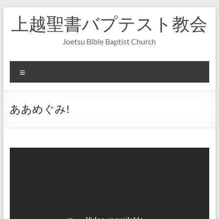
コ
上越聖書バプテスト教会
ン
テ
ン
Joetsu Bible Baptist Church
ツ
へ
ス
メ
キ
ニ
ッ
ュ
プ
ー
ああめぐみ!