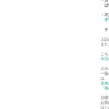
・月
ば
・不
子
ティ
上記
また
こち
今日
エホ
一協
は、
エホ
「魂
日曜
お気
はじ