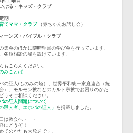
1回土曜日
いぶる・キッズ・クラブ
定期
育てママ・クラブ
（赤ちゃんお話し会）
ーンズ・バイブル・クラブ
の集会のほかに随時聖書の学び会を行っています。
、各種相談の場を設けています。
らもごらんください。
のみことば
バの証人(ものみの塔）、世界平和統一家庭連合（統
会）、モルモン教などのカルト宗教でお困りのかた
どうぞご相談ください。
バの証人問題について
の殺人者、エホバの証人」
を掲載しました。
日は教会へ・・・
軽にどうぞ！
めてのかたも大歓迎です。