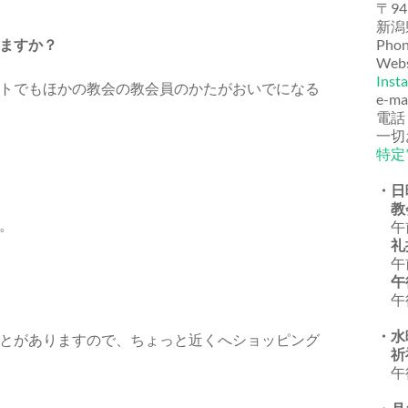
〒94
新潟
ますか？
Phon
Webs
Inst
トでもほかの教会の教会員のかたがおいでになる
e-ma
電話
一切
特定
・日
教
。
午前
礼
午前
午
午後
・水
とがありますので、ちょっと近くへショッピング
祈
午後