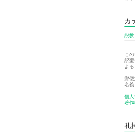
カ
説教
この
訳聖
よる
郵便振
名義
個人
著作
礼