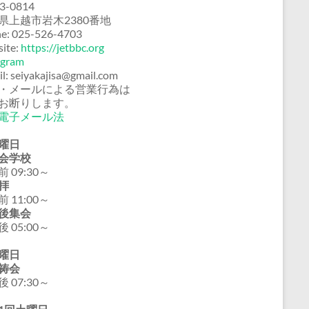
3-0814
県上越市岩木2380番地
e: 025-526-4703
ite:
https://jetbbc.org
agram
il: seiyakajisa@gmail.com
・メールによる営業行為は
お断りします。
電子メール法
曜日
会学校
 09:30～
拝
 11:00～
後集会
 05:00～
曜日
祷会
 07:30～