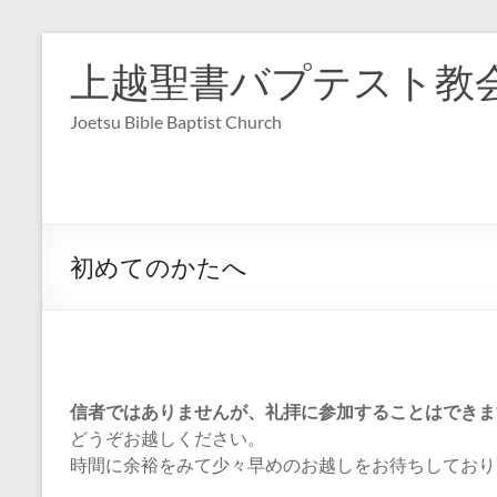
コ
ン
上越聖書バプテスト教
テ
ン
Joetsu Bible Baptist Church
ツ
へ
ス
キ
ッ
プ
初めてのかたへ
信者ではありませんが、礼拝に参加することはできま
どうぞお越しください。
時間に余裕をみて少々早めのお越しをお待ちしており