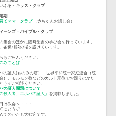
1回土曜日
いぶる・キッズ・クラブ
定期
育てママ・クラブ
（赤ちゃんお話し会）
ーンズ・バイブル・クラブ
の集会のほかに随時聖書の学び会を行っています。
、各種相談の場を設けています。
らもごらんください。
のみことば
バの証人(ものみの塔）、世界平和統一家庭連合（統
会）、モルモン教などのカルト宗教でお困りのかた
どうぞご相談ください。
バの証人問題について
の殺人者、エホバの証人」
を掲載しました。
日は教会へ・・・
軽にどうぞ！
めてのかたも大歓迎です。