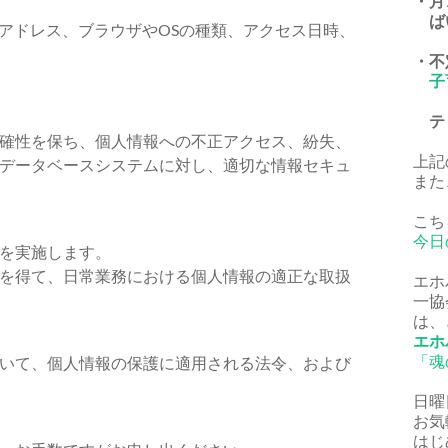
・月
ば
Pアドレス、ブラウザやOSの種類、アクセス日時、
・不
子
ティ
確性を保ち、個人情報への不正アクセス、紛失、
上記
データベースシステムに対し、適切な情報セキュ
また
こち
今日
を実施します。
を得て、日常業務における個人情報の適正な取扱
エホ
一協
は、
エホ
「魂
いて、個人情報の保護に適用される法令、および
日曜
お気
はじ