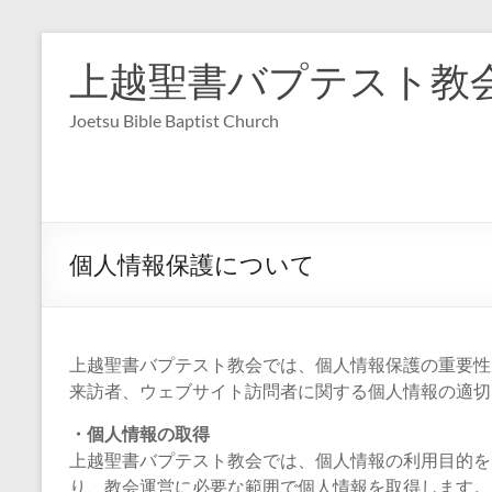
コ
ン
上越聖書バプテスト教
テ
ン
Joetsu Bible Baptist Church
ツ
へ
ス
キ
ッ
プ
個人情報保護について
上越聖書バプテスト教会では、個人情報保護の重要性
来訪者、ウェブサイト訪問者に関する個人情報の適切
・個人情報の取得
上越聖書バプテスト教会では、個人情報の利用目的を
り、教会運営に必要な範囲で個人情報を取得します。