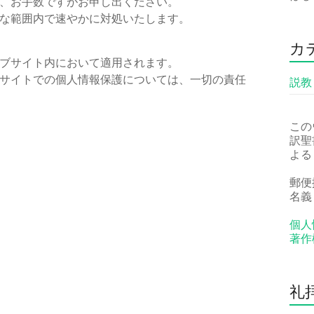
、お手数ですがお申し出ください。
な範囲内で速やかに対処いたします。
カ
ブサイト内において適用されます。
サイトでの個人情報保護については、一切の責任
説教
この
訳聖
よる
郵便振
名義
個人
著作
礼