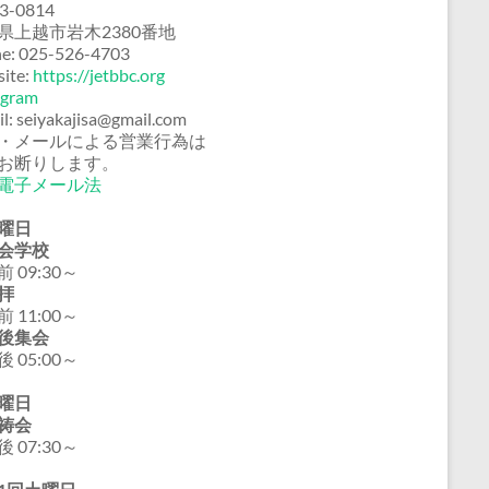
3-0814
県上越市岩木2380番地
e: 025-526-4703
ite:
https://jetbbc.org
agram
il: seiyakajisa@gmail.com
・メールによる営業行為は
お断りします。
電子メール法
曜日
会学校
 09:30～
拝
 11:00～
後集会
 05:00～
曜日
祷会
 07:30～