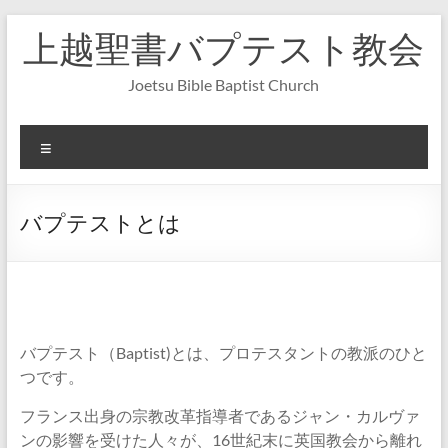
コ
上越聖書バプテスト教会
ン
テ
ン
Joetsu Bible Baptist Church
ツ
へ
ス
メ
キ
ニ
ッ
ュ
プ
ー
バプテストとは
バプテスト（Baptist)とは、プロテスタントの教派のひと
つです。
フランス出身の宗教改革指導者であるジャン・カルヴァ
ンの影響を受けた人々が、16世紀末に英国教会から離れ