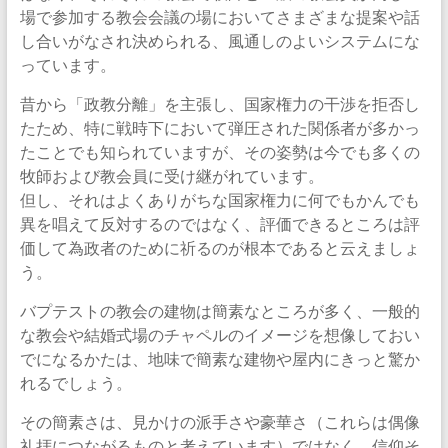
場で参加する教会会議の場においてさまざまな提案や話
し合いがなされ決められる、風通しのよいシステムにな
っています。
昔から「政教分離」を主張し、国家権力の干渉を拒否し
たため、特に戦時下において弾圧された関係者が多かっ
たことでも知られていますが、その姿勢は今でも多くの
牧師および教会員に受け継がれています。
但し、それはよくありがちな国家権力に何でもかんでも
異を唱えて反対するのではなく、評価できるところは評
価して為政者のために祈るのが根本であると云えましょ
う。
バプテストの教会の建物は簡素なところが多く、一般的
な教会や結婚式場のチャペルのイメージを想像しておい
でになるかたは、地味で簡素な建物や屋内にきっと驚か
れるでしょう。
その簡素さは、見かけの派手さや豪華さ（これらは偶像
礼拝につながるものと考えています）ではなく、信仰そ