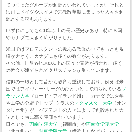
てつくったグループが起源といわれていますが、それと
は別にドイツやスイスで宗教改革期に集まった人々を起
源とする説もあります。
いずれにしても400年以上の長い歴史があり、特に米国
やカナダで大きく広がりました。
米国ではプロテスタントの数ある教派の中でもっとも規
模が大きく、カナダにも多くの教会があります。
その他、世界各地200以上の国々で宣教が行われ、多く
の教会が建てられてクリスチャンが集っています。
信仰の一環として昔から教育も重視しており、例えば米
国ではアイヴィー･リーグのひとつとして知られている
ブ
ラウン大学
（ロード・アイランド州）、カナダでは医学
や工学の分野でトップ･クラスの
マクマスター大学
（オン
タリオ州）が、バプテストの人々によって創設された大
学として特に高く評価されています。
日本でも、
西南学院大学
（福岡市）や
西南女学院大学
（北九州市）、
関東学院大学
（横浜市）などが、バプテ