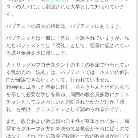
ストの人々により創設された大学として知られていま
す。
バプテストの最大の特長は、バプテスマにあります。
バプテスマとは一般に「洗礼」と訳されていますが、私
たちバプテストでは「浸礼」として、聖書に記されてい
る通り全身を水に浸します。
カトリックやプロテスタントの多くの教派で行われてい
る乳幼児の「洗礼」は、バプテストでは「本人の信仰告
白が確認できない」として、行われていません。
精神的に成長した年齢に達し、自らきちんと信仰の意志
を示して必要な学びを重ね、周囲の教会員多数にクリス
チャンとしてふさわしいと判断されたかただけが「浸
礼」を受け、クリスチャンとして認められるのです。
また、教会および教会員の自主性が尊重されており、加
盟するグループが方針を決めて各教会がそれに従うので
はなく、それぞれの教会で牧師と一般の教会員が同じ立