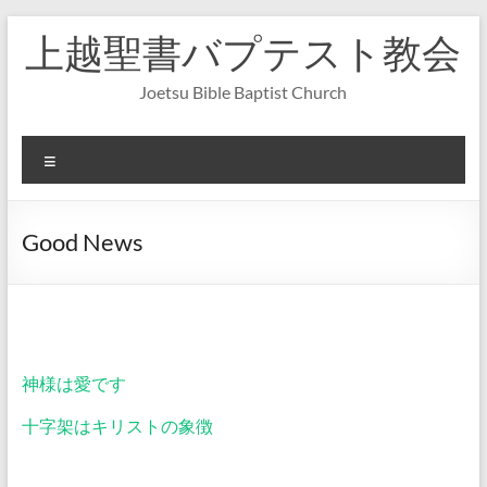
コ
上越聖書バプテスト教会
ン
テ
ン
Joetsu Bible Baptist Church
ツ
へ
ス
メ
キ
ニ
ッ
ュ
プ
ー
Good News
神様は愛です
十字架はキリストの象徴